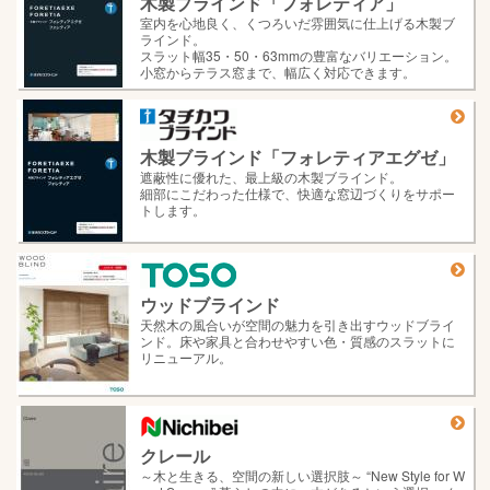
木製ブラインド「フォレティア」
室内を心地良く、くつろいだ雰囲気に仕上げる木製ブ
ラインド。
スラット幅35・50・63mmの豊富なバリエーション。
小窓からテラス窓まで、幅広く対応できます。
木製ブラインド「フォレティアエグゼ」
遮蔽性に優れた、最上級の木製ブラインド。
細部にこだわった仕様で、快適な窓辺づくりをサポー
トします。
ウッドブラインド
天然木の風合いが空間の魅力を引き出すウッドブライ
ンド。床や家具と合わせやすい色・質感のスラットに
リニューアル。
クレール
～木と生きる、空間の新しい選択肢～ “New Style for W