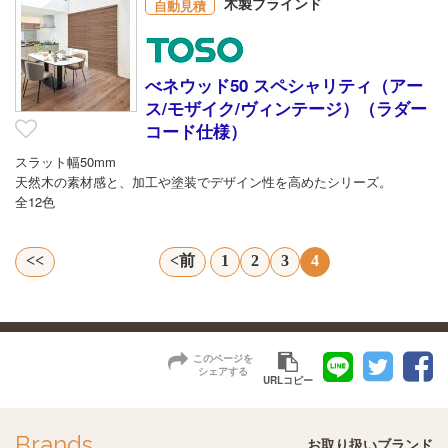
木製ブラインド
自動見積
べネウッド50 スペシャリティ（アー
ス/モザイク/ヴィンテージ）（ラダー
コード仕様）
スラット幅50mm
天然木の素材感と、加工や塗装でデザイン性を高めたシリーズ。
全12色
<<
<前
1
2
3
4
このページを
シェアする
URLコピー
Brands
お取り扱いブランド