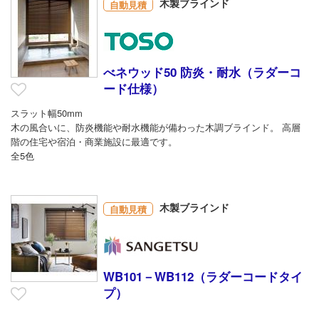
木製ブラインド
自動見積
べネウッド50 防炎・耐水（ラダーコ
ード仕様）
スラット幅50mm
木の風合いに、防炎機能や耐水機能が備わった木調ブラインド。 高層
階の住宅や宿泊・商業施設に最適です。
全5色
木製ブラインド
自動見積
WB101－WB112（ラダーコードタイ
プ）