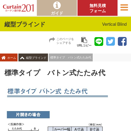
無料見積
フォーム
ガイド
縦型ブラインド
Vertical Blind
このページを
シェアする
URLコピー
標準タイプ バトン式たたみ代
ホーム
縦型ブラインド
標準タイプ バトン式たたみ代