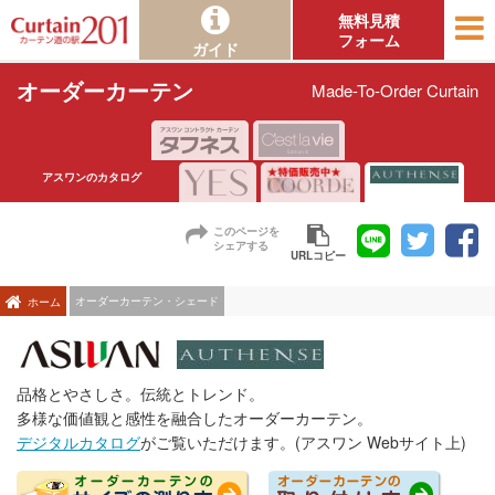
無料見積
フォーム
ガイド
オーダーカーテン
Made-To-Order Curtain
アスワンのカタログ
このページを
シェアする
URLコピー
オーダーカーテン・シェード
ホーム
品格とやさしさ。伝統とトレンド。
多様な価値観と感性を融合したオーダーカーテン。
デジタルカタログ
がご覧いただけます。(アスワン Webサイト上)