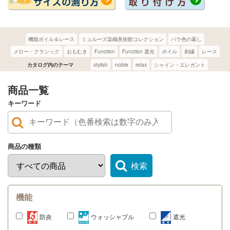
機能ボイル＆レース
ミュルーズ染織美術館コレクション
バラ色の暮し
メロー・クラシック
おもむき
Function
Function 遮光
ボイル
刺繍
レース
カタログ内のテーマ
stylish
noble
relax
シャイン・エレガント
商品一覧
キーワード
商品の種類
検索
機能
防炎
ウォッシャブル
遮光