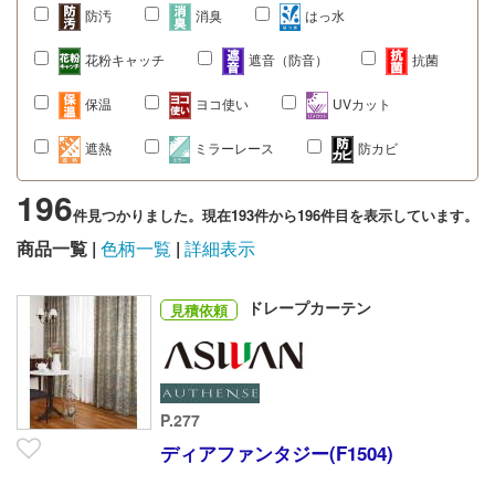
防汚
消臭
はっ水
花粉キャッチ
遮音（防音）
抗菌
保温
ヨコ使い
UVカット
遮熱
ミラーレース
防カビ
196
件見つかりました。現在193件から196件目を表示しています。
商品一覧
色柄一覧
詳細表示
ドレープカーテン
見積依頼
P.277
ディアファンタジー(F1504)