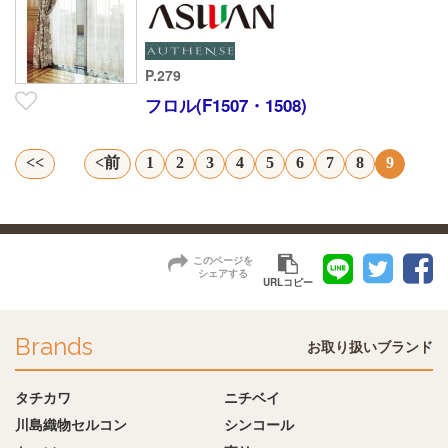
P.279
フロル(F1507・1508)
<<
<前
1
2
3
4
5
6
7
8
9
このページを
シェアする
URLコピー
Brands
お取り扱いブランド
タチカワ
ニチベイ
川島織物セルコン
シンコール