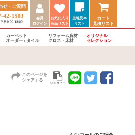
わせ・ご質問
7-42-1503
カート
会員
お気に入り
生地見本
9:00-18:00
見積リスト
ログイン
商品リスト
リスト
カーペット
リフォーム資材
オリジナル
オーダー / タイル
クロス・床材
セレクション
このページを
シェアする
URLコピー
シンコールのご紹介