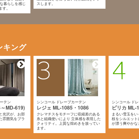
質な暮らしを感じ
スします。
ます。
ンキング
3
4
カーテン
シンコール ドレープカーテン
シンコール ド
～MD-619)
レジェ ML-1085・1086
ピリカ ML-1
と光沢が、お部
クレマチスをモチーフに収縮差のある
まるい雪玉をい
た雰囲気をプラ
糸と組織使いにより 立体感を表現した
枝をシルエット
クォリティ。上質な煌めきを放ってい
が漂う爽やかな
ます。