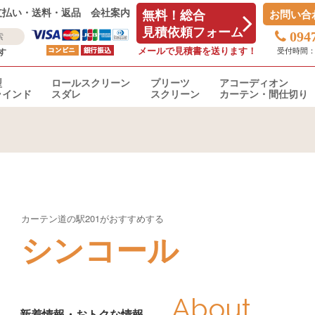
支払い・送料・返品
会社案内
無料！総合
お問い合
見積依頼フォーム
094
メールで見積書を送ります！
受付時間：平日
す
型
ロールスクリーン
プリーツ
アコーディオン
ラインド
スダレ
スクリーン
カーテン・間仕切り
カーテン道の駅201がおすすめする
シンコール
About
新着情報・おトクな情報