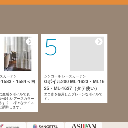
5
ースカーテン
シンコール レースカーテン
-1583・1584＜ヨ
Gボイル200 ML-1623・ML16
25・ML-1627（タテ使い）
な杢感をボイルで表
エコ糸を使用したプレーンなボイルで
えた優しいアースカラー
す。
やすく、 様々なテイス
と調和します。