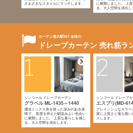
さまざまなスタイルにマッチします。
に展開しました。 上
る、大人空間を演出し
カーテン道の駅201 全体の
ドレープカーテン 売れ筋ラ
1
2
シンコール ドレープカーテン
シンコール ドレープ
グラベル ML-1435～1440
エスプリ(MD-614
濃淡ミックス糸を使った深みのある表
グレイッシュなカラー
情で、 彩度を抑えた馴染みよい色合い
屋に上質さと落ち着い
に展開しました。 上質な暮らしを感じ
スします。
る、大人空間を演出します。