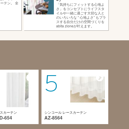
ーテン。 全
「気持ちにフィットする心地よ
さ」をコンセプトにライフスタ
イルや一緒に過ごす大切な人と
のいろいろな “ 心地よさ” もプラ
スする自分だけの空間づくりを
abita zioneが叶えます。
5
ースカーテン
シンコール レースカーテン
D-654
AZ-8564