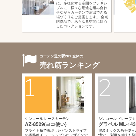
に、多様化する空間をフレキシ
ブルに、様々な用途を組み合わ
せながらカーテンで演出できる
場づくりをご提案します。 全点
防炎品で、あらゆる空間に対応
したコレクションです。
カーテン道の駅201 全体の
売れ筋ランキング
1
2
シンコール レースカーテン
シンコール ドレープ
AZ-8529(ヨコ使い)
グラベル ML-143
ブライト糸で表現したピンストライプ
濃淡ミックス糸を使っ
の遮熱ボイル。 シンプルなデザインで
情で、 彩度を抑えた