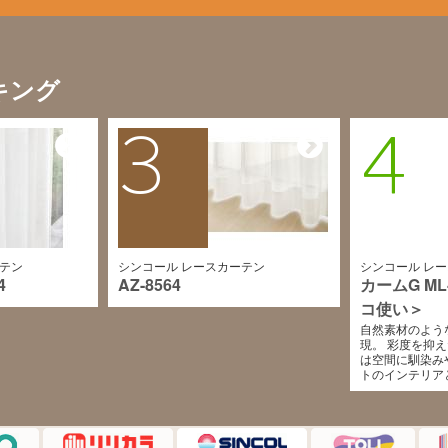
キング
3
4
ーテン
シンコール レースカーテン
シンコール レ
4
AZ-8564
カームG ML
コ使い＞
自然素材のよう
現。 彩度を抑
は空間に馴染み
トのインテリア