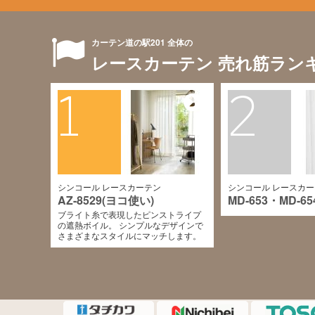
カーテン道の駅201 全体の
レースカーテン 売れ筋ラン
1
2
シンコール レースカーテン
シンコール レースカ
AZ-8529(ヨコ使い)
MD-653・MD-65
ブライト糸で表現したピンストライプ
の遮熱ボイル。 シンプルなデザインで
さまざまなスタイルにマッチします。