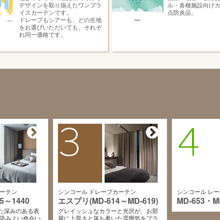
デザインを取り揃えたワンプラ
ル・各種施設向けカ
イスカーテンです。
点防炎品。
ドレープもシアーも、どの⽣地
をお選びいただいても、それぞ
れ同⼀価格です。
3
4
カーテン
シンコール ドレープカーテン
シンコール レ
5～1440
エスプリ(MD-614～MD-619)
MD-653・M
た深みのある表
グレイッシュなカラーと光沢が、お部
馴染みよい色合い
屋に上質さと落ち着いた雰囲気をプラ