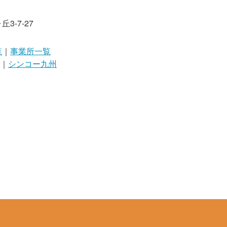
-7-27
覧
｜
事業所一覧
 ｜
シンコー九州