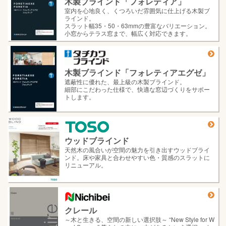
木製ブラインド「フォレティア」
室内を心地良く、くつろいだ雰囲気に仕上げる木製ブ
ラインド。
スラット幅35・50・63mmの豊富なバリエーション。
小窓からテラス窓まで、幅広く対応できます。
木製ブラインド「フォレティアエグゼ」
遮蔽性に優れた、最上級の木製ブラインド。
細部にこだわった仕様で、快適な窓辺づくりをサポー
トします。
ウッドブラインド
天然木の風合いが空間の魅力を引き出すウッドブライ
ンド。床や家具と合わせやすい色・質感のスラットに
リニューアル。
クレール
～木と生きる、空間の新しい選択肢～ “New Style for W