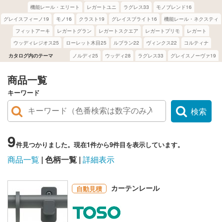
機能レール・エリート
レガートユニ
ラグレス33
モノブレンド16
グレイスフィーノ19
モノ16
クラスト19
グレイスブライト16
機能レール・ネクスティ
フィットアーキ
レガートグラン
レガートスクエア
レガートプリモ
レガート
ウッディレジオス25
ローレット木目25
ルブラン22
ヴィンクス22
コルティナ
カタログ内のテーマ
ノルディ25
ウッディ28
ラグレス33
グレイスノーヴァ19
商品一覧
キーワード
検索
9
件見つかりました。現在1件から9件目を表示しています。
商品一覧
色柄一覧
詳細表示
カーテンレール
自動見積