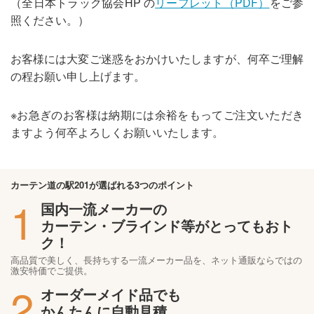
（全日本トラック協会HP の
リーフレット（PDF）
をご参
照ください。）
お客様には大変ご迷惑をおかけいたしますが、何卒ご理解
の程お願い申し上げます。
※お急ぎのお客様は納期には余裕をもってご注文いただき
ますよう何卒よろしくお願いいたします。
カーテン道の駅201が選ばれる3つのポイント
1
国内一流メーカーの
カーテン・ブラインド等がとってもおト
ク！
高品質で美しく、長持ちする一流メーカー品を、ネット通販ならではの
激安特価でご提供。
2
オーダーメイド品でも
かんたんに自動見積、