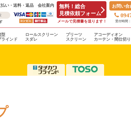
支払い・送料・返品
会社案内
無料！総合
お問い合
見積依頼フォーム
094
メールで見積書を送ります！
受付時間：平日
す
縦型
ロールスクリーン
プリーツ
アコーディオン
ブラインド
スダレ
スクリーン
カーテン・間仕切り
プ