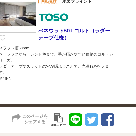
木製ブラインド
自動見積
べネウッド50T コルト（ラダー
テープ仕様）
スラット幅50mm
ベーシックからトレンド色まで、手が届きやすい価格のコルトシ
リーズ。
ラダーテープでスラットの穴が隠れることで、光漏れを抑えま
す。
全16色
このページを
シェアする
URLコピー