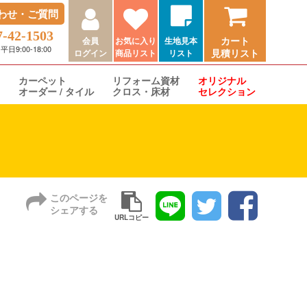
わせ・ご質問
7-42-1503
カート
会員
お気に入り
生地見本
9:00-18:00
見積リスト
ログイン
商品リスト
リスト
カーペット
リフォーム資材
オリジナル
オーダー / タイル
クロス・床材
セレクション
このページを
シェアする
URLコピー