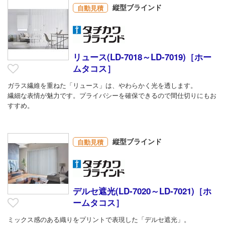
縦型ブラインド
自動見積
リュース(LD-7018～LD-7019)［ホー
ムタコス］
ガラス繊維を重ねた「リュース」は、やわらかく光を透します。
繊細な表情が魅力です。プライバシーを確保できるので間仕切りにもお
すすめ。
縦型ブラインド
自動見積
デルセ遮光(LD-7020～LD-7021)［ホ
ームタコス］
ミックス感のある織りをプリントで表現した「デルセ遮光」。