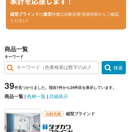
縦型ブラインド
の
激安
特価は自動見積/見積依頼からご確認
ください!
商品一覧
キーワード
検索
39
件見つかりました。現在1件から24件目を表示しています。
商品一覧
色柄一覧
詳細表示
縦型ブラインド
自動見積