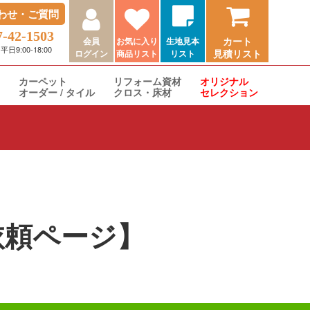
わせ・ご質問
7-42-1503
カート
会員
お気に入り
生地見本
9:00-18:00
見積リスト
ログイン
商品リスト
リスト
カーペット
リフォーム資材
オリジナル
オーダー / タイル
クロス・床材
セレクション
積依頼ページ】