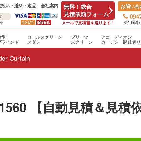
支払い・送料・返品
会社案内
無料！総合
お問い合
見積依頼フォーム
094
メールで見積書を送ります！
受付時間：平日
す
縦型
ロールスクリーン
プリーツ
アコーディオン
ブラインド
スダレ
スクリーン
カーテン・間仕切り
er Curtain
9・1560 【自動見積＆見