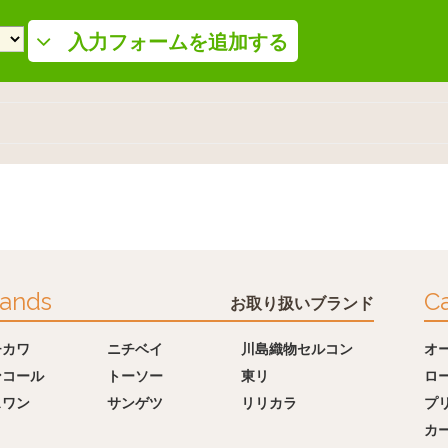
入力フォームを追加する
ands
Ca
お取り扱いブランド
チカワ
ニチベイ
川島織物セルコン
オ
ンコール
トーソー
東リ
ロ
スワン
サンゲツ
リリカラ
プ
カ