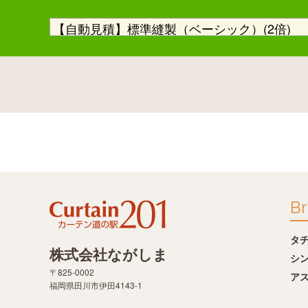
Br
タ
株式会社ながしま
シ
〒825-0002
ア
福岡県田川市伊田4143-1