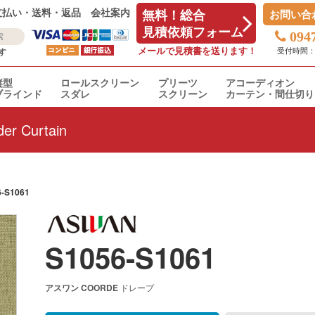
支払い・送料・返品
会社案内
無料！総合
お問い合
見積依頼フォーム
094
メールで見積書を送ります！
受付時間：平日
す
縦型
ロールスクリーン
プリーツ
アコーディオン
ブラインド
スダレ
スクリーン
カーテン・間仕切り
er Curtain
6-S1061
S1056-S1061
アスワン
COORDE
ドレープ