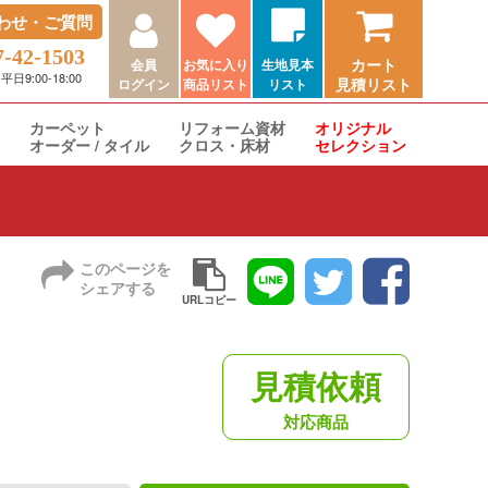
わせ・ご質問
7-42-1503
カート
会員
お気に入り
生地見本
9:00-18:00
見積リスト
ログイン
商品リスト
リスト
カーペット
リフォーム資材
オリジナル
オーダー / タイル
クロス・床材
セレクション
このページを
シェアする
URLコピー
見積依頼
対応商品