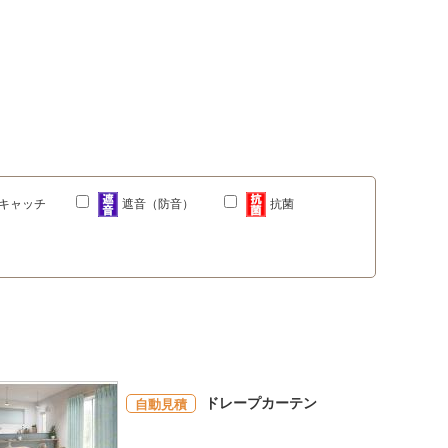
キャッチ
遮音（防音）
抗菌
ドレープカーテン
自動見積