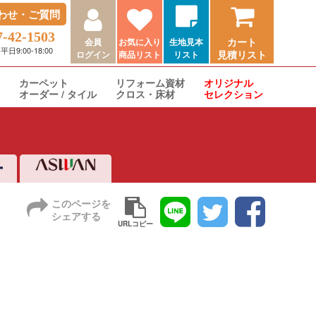
わせ・ご質問
7-42-1503
カート
会員
お気に入り
生地見本
9:00-18:00
見積リスト
ログイン
商品リスト
リスト
カーペット
リフォーム資材
オリジナル
オーダー / タイル
クロス・床材
セレクション
このページを
シェアする
URLコピー