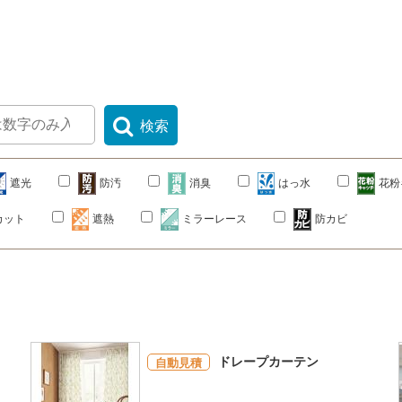
検索
遮光
防汚
消臭
はっ水
花粉
カット
遮熱
ミラーレース
防カビ
。
ドレープカーテン
自動見積