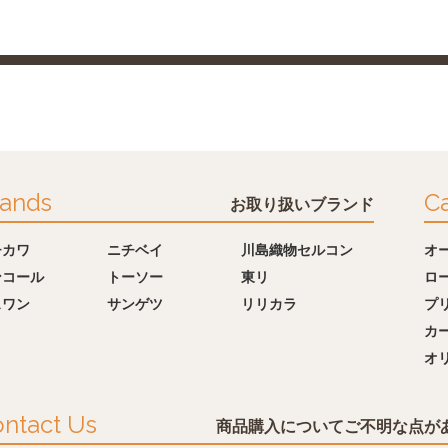
ands
Ca
お取り扱いブランド
チカワ
ニチベイ
川島織物セルコン
オ
ンコール
トーソー
東リ
ロ
スワン
サンゲツ
リリカラ
プ
カ
オ
ntact Us
商品購入についてご不明な点が