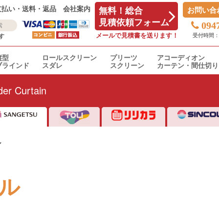
支払い・送料・返品
会社案内
無料！総合
お問い合
見積依頼フォーム
094
メールで見積書を送ります！
受付時間：平日
す
縦型
ロールスクリーン
プリーツ
アコーディオン
ブラインド
スダレ
スクリーン
カーテン・間仕切り
er Curtain
ル
ル