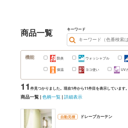
キーワード
商品一覧
機能
防炎
ウォッシャブル
保温
ヨコ使い
UV
11
件見つかりました。現在1件から11件目を表示しています
商品一覧
色柄一覧
詳細表示
ドレープカーテン
自動見積