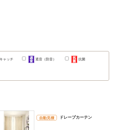
キャッチ
遮音（防音）
抗菌
ドレープカーテン
自動見積