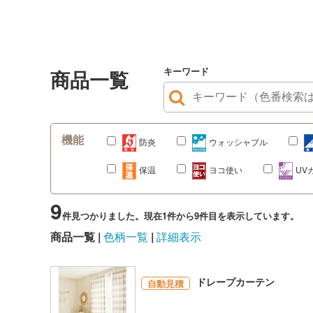
キーワード
商品一覧
機能
防炎
ウォッシャブル
保温
ヨコ使い
UV
9
件見つかりました。現在1件から9件目を表示しています。
商品一覧
色柄一覧
詳細表示
ドレープカーテン
自動見積