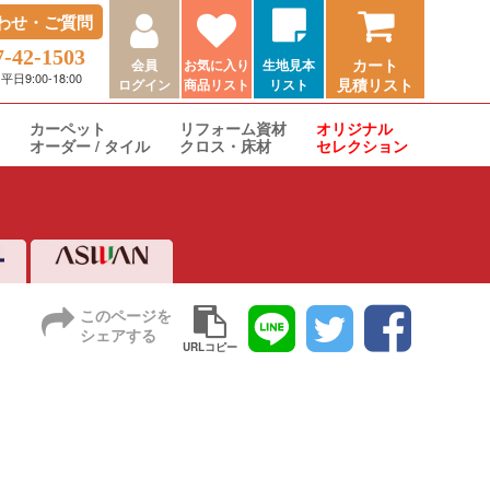
わせ・ご質問
7-42-1503
カート
会員
お気に入り
生地見本
9:00-18:00
見積リスト
ログイン
商品リスト
リスト
カーペット
リフォーム資材
オリジナル
オーダー / タイル
クロス・床材
セレクション
このページを
シェアする
URLコピー