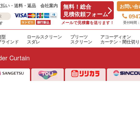
支払い・送料・返品
会社案内
無料！総合
お問い合
見積依頼フォーム
094
メールで見積書を送ります！
受付時間：平日
す
縦型
ロールスクリーン
プリーツ
アコーディオン
ブラインド
スダレ
スクリーン
カーテン・間仕切り
er Curtain