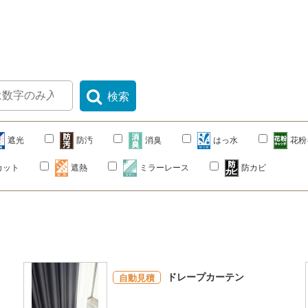
検索
遮光
防汚
消臭
はっ水
花粉
カット
遮熱
ミラーレース
防カビ
ドレープカーテン
自動見積