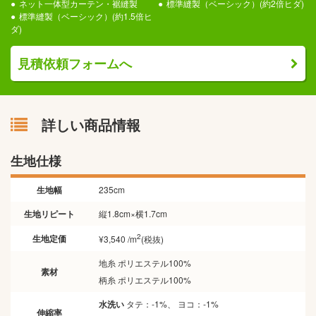
ネット一体型カーテン・裾縫製
標準縫製（ベーシック）(約2倍ヒダ)
標準縫製（ベーシック）(約1.5倍ヒ
ダ)
見積依頼フォームへ
詳しい商品情報
生地仕様
生地幅
235cm
生地リピート
縦1.8cm×横1.7cm
2
生地定価
¥3,540 /m
(税抜)
地糸 ポリエステル100%
素材
柄糸 ポリエステル100%
水洗い
タテ：-1%、 ヨコ：-1%
伸縮率