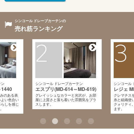
シンコール ドレープカーテンの
売れ筋ランキング
2
3
テン
シンコール ドレープカーテン
シンコール
1440
エスプリ(MD-614～MD-619)
レジェ ML
みのある表
グレイッシュなカラーと光沢が、お部
クレマチス
みよい色合い
屋に上質さと落ち着いた雰囲気をプラ
糸と組織使
暮らしを感じ
スします。
クォリティ
。
ます。