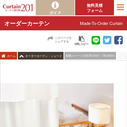
無料見積
フォーム
ガイド
オーダーカーテン
Made-To-Order Curtain
このページを
シェアする
URLコピー
制菌スクード235(TA-5001～TA-5004)
ホーム
オーダーカーテン・シェード