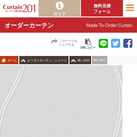
無料見積
フォーム
ガイド
オーダーカーテン
Made-To-Order Curtain
このページを
シェアする
URLコピー
ML-1633
ホーム
オーダーカーテン・シェード
ML-1633