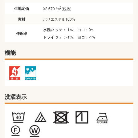
2
生地定価
¥2,670 /m
(税抜)
素材
ポリエステル100%
水洗い
タテ：-1%、 ヨコ：0%
伸縮率
ドライ
タテ：-1%、 ヨコ：-1%
機能
洗濯表示