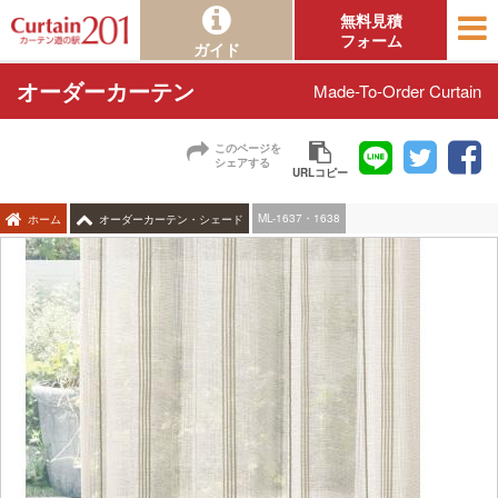
無料見積
フォーム
ガイド
オーダーカーテン
Made-To-Order Curtain
このページを
シェアする
URLコピー
ML-1637・1638
ホーム
オーダーカーテン・シェード