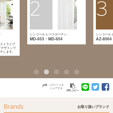
2
3
ン
シンコール レースカーテン
シンコール 
MD-653・MD-654
AZ-8564
ストライプ
なデザインで
チします。
このページを
シェアする
URLコピー
Brands
お取り扱いブランド