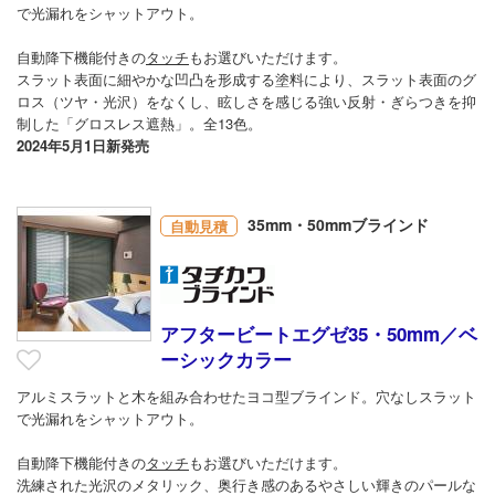
で光漏れをシャットアウト。
自動降下機能付きの
タッチ
もお選びいただけます。
スラット表面に細やかな凹凸を形成する塗料により、スラット表面のグ
ロス（ツヤ・光沢）をなくし、眩しさを感じる強い反射・ぎらつきを抑
制した「グロスレス遮熱」。全13色。
2024年5月1日新発売
35mm・50mmブラインド
自動見積
アフタービートエグゼ35・50mm／ベ
ーシックカラー
アルミスラットと木を組み合わせたヨコ型ブラインド。穴なしスラット
で光漏れをシャットアウト。
自動降下機能付きの
タッチ
もお選びいただけます。
洗練された光沢のメタリック、奥行き感のあるやさしい輝きのパールな