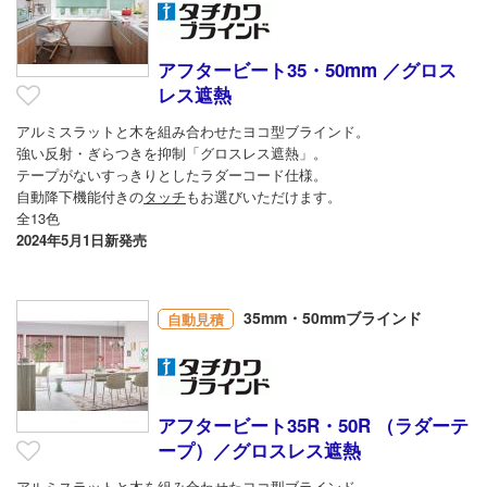
アフタービート35・50mm ／グロス
レス遮熱
アルミスラットと木を組み合わせたヨコ型ブラインド。
強い反射・ぎらつきを抑制「グロスレス遮熱」。
テープがないすっきりとしたラダーコード仕様。
自動降下機能付きの
タッチ
もお選びいただけます。
全13色
2024年5月1日新発売
35mm・50mmブラインド
自動見積
アフタービート35R・50R （ラダーテ
ープ）／グロスレス遮熱
アルミスラットと木を組み合わせたヨコ型ブラインド。