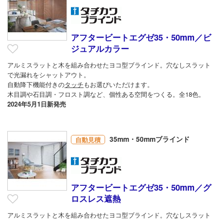
アフタービートエグゼ35・50mm／ビ
ジュアルカラー
アルミスラットと木を組み合わせたヨコ型ブラインド。穴なしスラット
で光漏れをシャットアウト。
自動降下機能付きの
タッチ
もお選びいただけます。
木目調や石目調・フロスト調など、個性ある空間をつくる。全18色。
2024年5月1日新発売
35mm・50mmブラインド
自動見積
アフタービートエグゼ35・50mm／グ
ロスレス遮熱
アルミスラットと木を組み合わせたヨコ型ブラインド。穴なしスラット