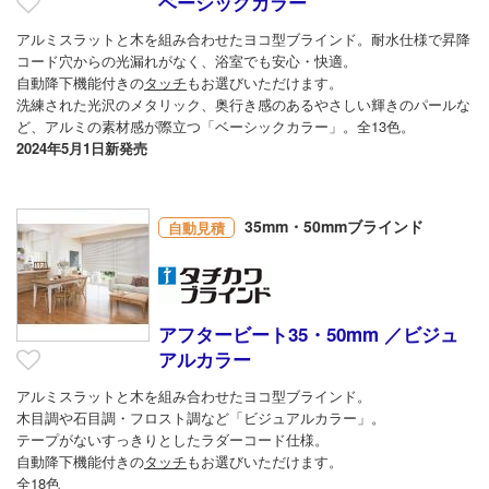
ベーシックカラー
アルミスラットと木を組み合わせたヨコ型ブラインド。耐水仕様で昇降
コード穴からの光漏れがなく、浴室でも安心・快適。
自動降下機能付きの
タッチ
もお選びいただけます。
洗練された光沢のメタリック、奥行き感のあるやさしい輝きのパールな
ど、アルミの素材感が際立つ「ベーシックカラー」。全13色。
2024年5月1日新発売
35mm・50mmブラインド
自動見積
アフタービート35・50mm ／ビジュ
アルカラー
アルミスラットと木を組み合わせたヨコ型ブラインド。
木目調や石目調・フロスト調など「ビジュアルカラー」。
テープがないすっきりとしたラダーコード仕様。
自動降下機能付きの
タッチ
もお選びいただけます。
全18色