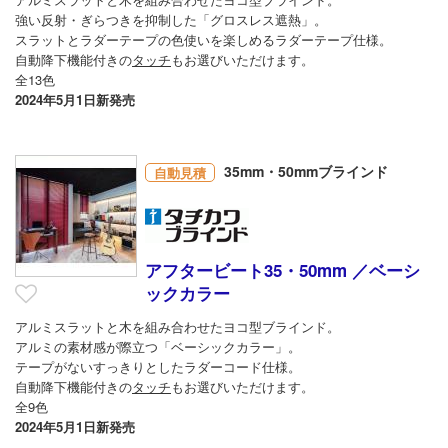
強い反射・ぎらつきを抑制した「グロスレス遮熱」。
スラットとラダーテープの色使いを楽しめるラダーテープ仕様。
自動降下機能付きの
タッチ
もお選びいただけます。
全13色
2024年5月1日新発売
35mm・50mmブラインド
自動見積
アフタービート35・50mm ／ベーシ
ックカラー
アルミスラットと木を組み合わせたヨコ型ブラインド。
アルミの素材感が際立つ「ベーシックカラー」。
テープがないすっきりとしたラダーコード仕様。
自動降下機能付きの
タッチ
もお選びいただけます。
全9色
2024年5月1日新発売