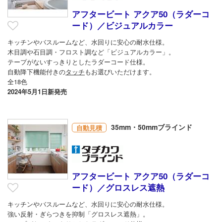
アフタービート アクア50（ラダーコ
ード）／ビジュアルカラー
キッチンやバスルームなど、水回りに安心の耐水仕様。
木目調や石目調・フロスト調など「ビジュアルカラー」。
テープがないすっきりとしたラダーコード仕様。
自動降下機能付きの
タッチ
もお選びいただけます。
全18色
2024年5月1日新発売
35mm・50mmブラインド
自動見積
アフタービート アクア50（ラダーコ
ード）／グロスレス遮熱
キッチンやバスルームなど、水回りに安心の耐水仕様。
強い反射・ぎらつきを抑制「グロスレス遮熱」。