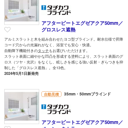
アフタービートエグゼアクア50mm／
グロスレス遮熱
アルミスラットと木を組み合わせたヨコ型ブラインド。耐水仕様で昇降
コード穴からの光漏れがなく、浴室でも安心・快適。
自動降下機能付きの
タッチ
もお選びいただけます。
スラット表面に細やかな凹凸を形成する塗料により、スラット表面のグ
ロス（ツヤ・光沢）をなくし、眩しさを感じる強い反射・ぎらつきを抑
制した「グロスレス遮熱」。全13色。
2024年5月1日新発売
35mm・50mmブラインド
自動見積
アフタービートエグゼアクア50mm／