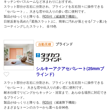
キッチンやバスルームなど水まわりにおすすめ。
スラット部分が左右に分割され、ブラインドを左右別々に操作できる
「セパレート」。大きな窓や出入りの多い窓に便利です。
製品がゆっくりと降りる、
RDS付（減速降下機能）
日射反射を高めた｢遮熱スラット｣に、簡単に汚れが落とせる｢フッ素｣を
コーティングしたスラット。 全15色
ブラインド
自動見積
シルキーアクアセパレート(25mmブ
ラインド)
スラット部分が左右に分割され、ブラインドを左右別々に操作できる
「セパレート」 大きな窓や出入りの多い窓に便利です。
耐水仕様でリビングからキッチン・浴室まで、あらゆる場所に対応でき
るブラインド。
製品がゆっくりと降りる、
RDS付
（減速降下機能）
さまざまなトーンのカラーから選べる全96色