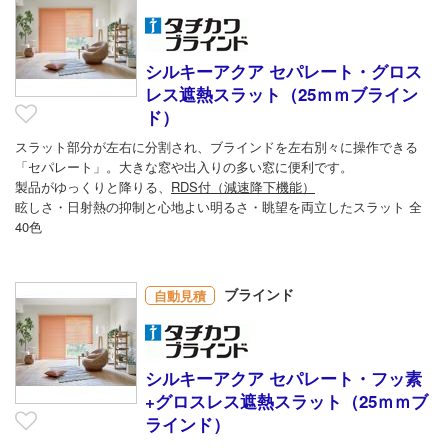
シルキーアクア セパレート・グロス
レス遮熱スラット（25ｍｍブライン
ド）
スラット部分が左右に分割され、ブラインドを左右別々に操作できる
「セパレート」。大きな窓や出入りの多い窓に便利です。
製品がゆっくりと降りる、
RDS付（減速降下機能）
眩しさ・日射熱の抑制と心地よい明るさ・眺望を両立したスラット 全
40色
ブラインド
自動見積
シルキーアクア セパレート・フッ素
+グロスレス遮熱スラット（25ｍｍブ
ラインド）