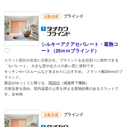
ブラインド
自動見積
シルキーアクアセパレート・遮熱コ
ート（25ｍｍブラインド）
スラット部分が左右に分割され、ブラインドを左右別々に操作できる
「セパレート」 大きな窓や出入りの多い窓に便利です。
キッチンやバスルームなど水まわりにおすすめ。 スラット幅25mmのブ
ラインド。
製品がゆっくりと降りる、
RDS付
（減速降下機能）
日射反射を高め、室内温度の上昇を抑える遮熱効果のあるスラットで
す。全40色
ブラインド
自動見積