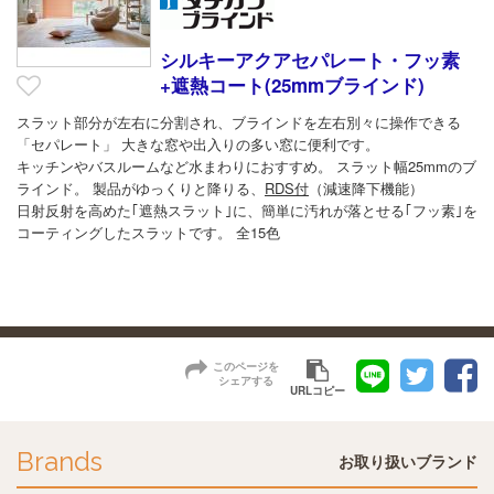
シルキーアクアセパレート・フッ素
+遮熱コート(25mmブラインド)
スラット部分が左右に分割され、ブラインドを左右別々に操作できる
「セパレート」 大きな窓や出入りの多い窓に便利です。
キッチンやバスルームなど水まわりにおすすめ。 スラット幅25mmのブ
ラインド。 製品がゆっくりと降りる、
RDS付
（減速降下機能）
日射反射を高めた｢遮熱スラット｣に、簡単に汚れが落とせる｢フッ素｣を
コーティングしたスラットです。 全15色
このページを
シェアする
URLコピー
Brands
お取り扱いブランド