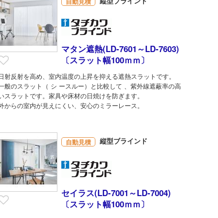
縦型ブラインド
自動見積
マタン遮熱(LD-7601～LD-7603)
〔スラット幅100ｍｍ〕
日射反射を高め、室内温度の上昇を抑える遮熱スラットです。
一般のスラット（ シ ースルー）と比較して 、紫外線遮蔽率の高
いスラットです。家具や床材の日焼けを防ぎます。
外からの室内が見えにくい、安心のミラーレース。
縦型ブラインド
自動見積
セイラス(LD-7001～LD-7004)
〔スラット幅100ｍｍ〕