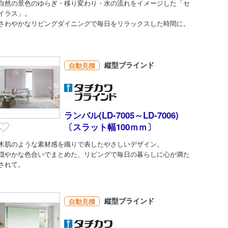
自然の景色のゆらぎ・移り変わり・水の流れをイメージした「セ
イラス」。
さわやかなリビングダイニングで毎日をリラックスした時間に。
縦型ブラインド
自動見積
ランバル(LD-7005～LD-7006)
〔スラット幅100ｍｍ〕
木肌のような素材感を織りで表したやさしいデザイン。
穏やかな色合いでまとめた、リビングで毎日の暮らしに心が満た
されて。
縦型ブラインド
自動見積