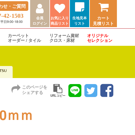
わせ・ご質問
7-42-1503
カート
会員
お気に入り
生地見本
9:00-18:00
見積リスト
ログイン
商品リスト
リスト
カーペット
リフォーム資材
オリジナル
オーダー / タイル
クロス・床材
セレクション
このページを
シェアする
URLコピー
0ｍｍ