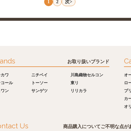
1
2
次>
ands
Ca
お取り扱いブランド
チカワ
ニチベイ
川島織物セルコン
オ
ンコール
トーソー
東リ
ロ
スワン
サンゲツ
リリカラ
プ
カ
オ
ntact Us
商品購入についてご不明な点が