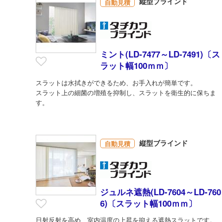
縦型ブラインド
自動見積
ミント(LD-7477～LD-7491)〔ス
ラット幅100ｍｍ〕
スラットは水拭きができるため、お手入れが簡単です。
スラット上の細菌の増殖を抑制し、スラットを衛生的に保ちま
す。
縦型ブラインド
自動見積
ジュルネ遮熱(LD-7604～LD-760
6)〔スラット幅100ｍｍ〕
日射反射を高め、室内温度の上昇を抑える遮熱スラットです。