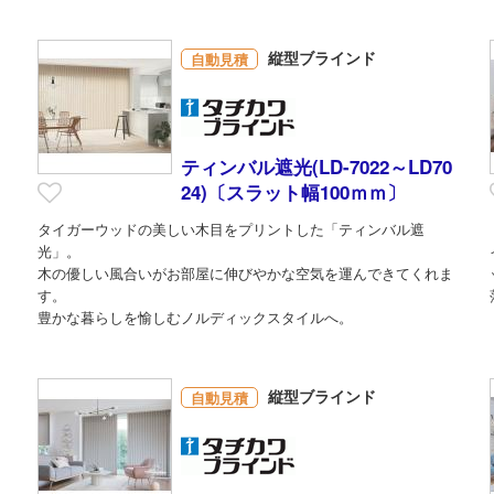
縦型ブラインド
自動見積
ティンバル遮光(LD-7022～LD70
24)〔スラット幅100ｍｍ〕
タイガーウッドの美しい木目をプリントした「ティンバル遮
光」。
木の優しい風合いがお部屋に伸びやかな空気を運んできてくれま
す。
豊かな暮らしを愉しむノルディックスタイルへ。
縦型ブラインド
自動見積