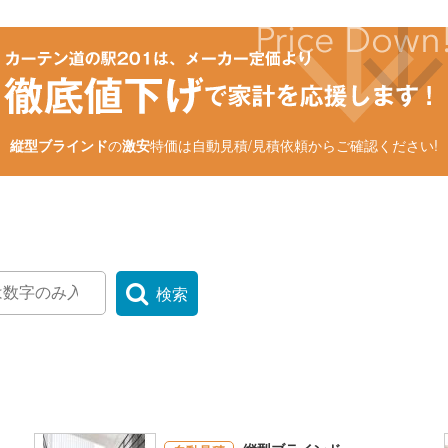
縦型ブラインド
の
激安
特価は自動見積/見積依頼からご確認ください!
検索
。