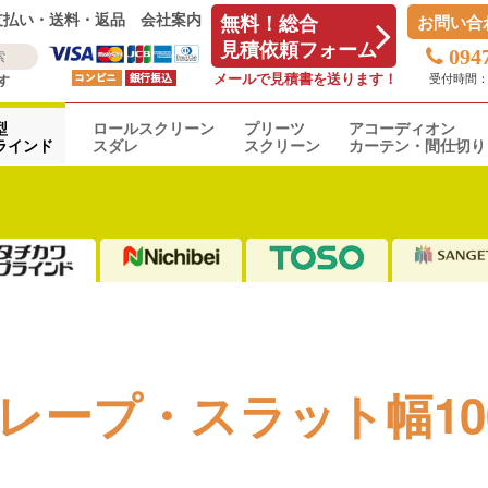
支払い・送料・返品
会社案内
無料！総合
お問い合
見積依頼フォーム
094
メールで見積書を送ります！
受付時間：平日
す
型
ロールスクリーン
プリーツ
アコーディオン
ラインド
スダレ
スクリーン
カーテン・間仕切り
レープ・スラット幅10