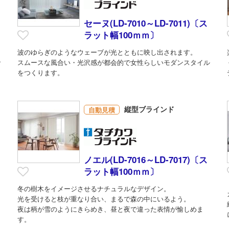
セーヌ(LD-7010～LD-7011)〔ス
ラット幅100ｍｍ〕
波のゆらぎのようなウェーブが光とともに映し出されます。
で
スムースな風合い・光沢感が都会的で女性らしいモダンスタイル
をつくります。
縦型ブラインド
自動見積
ノエル(LD-7016～LD-7017)〔ス
ラット幅100ｍｍ〕
冬の樹木をイメージさせるナチュラルなデザイン。
光を受けると枝が重なり合い、まるで森の中にいるよう。
を
夜は柄が雪のようにきらめき、昼と夜で違った表情が愉しめま
す。