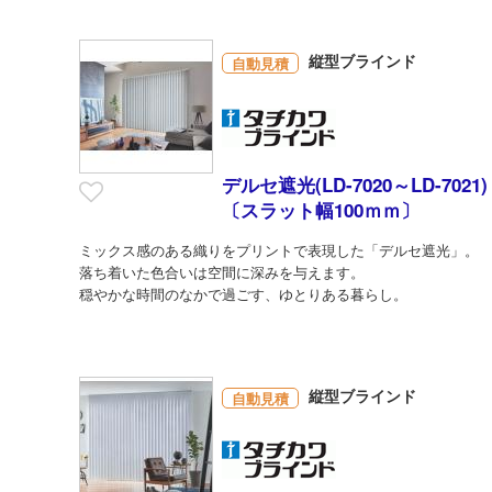
縦型ブラインド
自動見積
デルセ遮光(LD-7020～LD-7021)
〔スラット幅100ｍｍ〕
ミックス感のある織りをプリントで表現した「デルセ遮光」。
落ち着いた色合いは空間に深みを与えます。
穏やかな時間のなかで過ごす、ゆとりある暮らし。
縦型ブラインド
自動見積