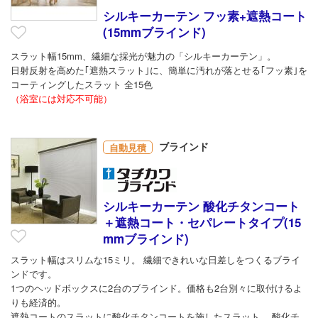
シルキーカーテン フッ素+遮熱コート
(15mmブラインド)
スラット幅15mm、繊細な採光が魅力の「シルキーカーテン」。
日射反射を高めた｢遮熱スラット｣に、簡単に汚れが落とせる｢フッ素｣を
コーティングしたスラット 全15色
（浴室には対応不可能）
ブラインド
自動見積
シルキーカーテン 酸化チタンコート
＋遮熱コート・セパレートタイプ(15
mmブラインド)
スラット幅はスリムな15ミリ。 繊細できれいな日差しをつくるブライ
ンドです。
1つのヘッドボックスに2台のブラインド。価格も2台別々に取付けるよ
りも経済的。
遮熱コートのスラットに酸化チタンコートを施したスラット。 酸化チ