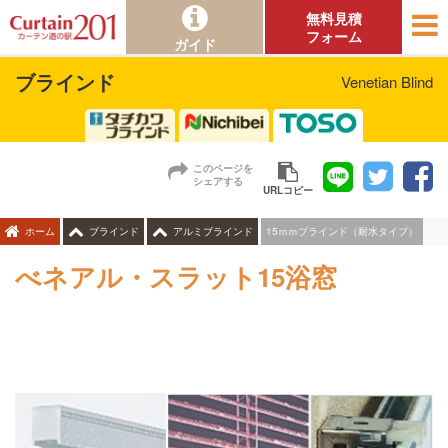
無料見積
フォーム
ガイド
ブラインド
Venetian Blind
このページを
シェアする
URLコピー
15ｍｍブラインド（耐水タイプ）
ホーム
ブラインド
アルミブラインド
べネアル・スラット15浴窓