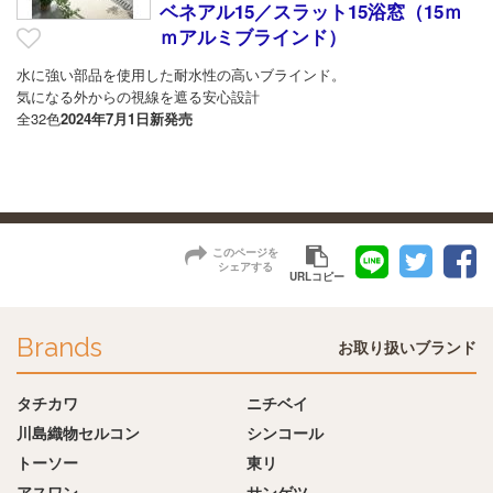
ベネアル15／スラット15浴窓（15ｍ
ｍアルミブラインド）
水に強い部品を使用した耐水性の高いブラインド。
気になる外からの視線を遮る安心設計
全32色
2024年7月1日新発売
このページを
シェアする
URLコピー
Brands
お取り扱いブランド
タチカワ
ニチベイ
川島織物セルコン
シンコール
トーソー
東リ
アスワン
サンゲツ