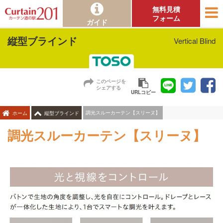
無料見積
フォーム
ガイド
縦型ブラインド
Vertical Blind
このページを
シェアする
URLコピー
調光スルーカーテン【スリーヌ】
ホーム
縦型ブラインド
調光スルーカーテン【スリーヌ】