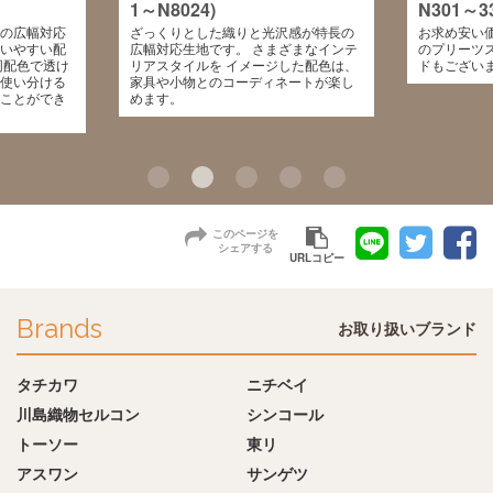
1～N8024)
N301～33
の広幅対応
ざっくりとした織りと光沢感が特長の
お求め安い価
いやすい配
広幅対応生地です。 さまざまなインテ
のプリーツ
同配色で透け
リアスタイルを イメージした配色は、
ドもございま
使い分ける
家具や小物とのコーディネートが楽し
ことができ
めます。
このページを
シェアする
URLコピー
Brands
お取り扱いブランド
タチカワ
ニチベイ
川島織物セルコン
シンコール
トーソー
東リ
アスワン
サンゲツ