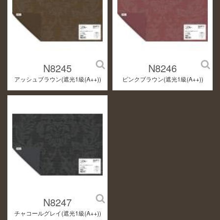
N8245
N8246
アッシュブラウン(遮光1級(A++))
ピンクブラウン(遮光1級(A++))
N8247
チャコールグレイ(遮光1級(A++))