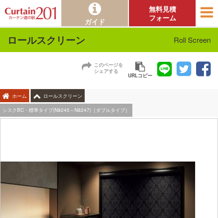
無料見積
フォーム
ガイド
ロールスクリーン
Roll Screen
このページを
シェアする
URLコピー
ホーム
ロールスクリーン
シスクBC・標準タイプ(N8245～N8247)［ダブルタイプ］