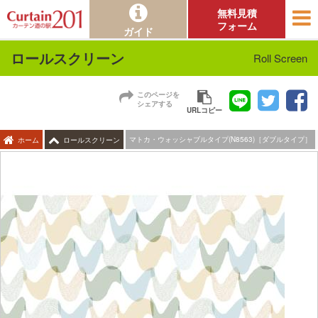
無料見積
フォーム
ガイド
ロールスクリーン
Roll Screen
このページを
シェアする
URLコピー
マトカ・ウォッシャブルタイプ(N8563)［ダブルタイプ］
ホーム
ロールスクリーン