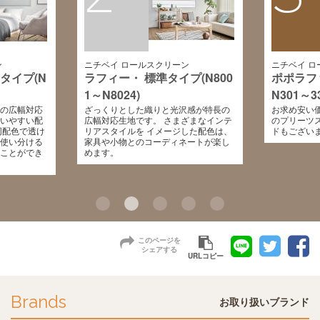
ン
ニチベイ ロールスクリーン
ニチベイ ロ
タイプ(N
ラフィー・ 標準タイプ(N800
ポポラフ
1～N8024)
N301～33
の広幅対応
ざっくりとした織りと光沢感が特長の
お求め安い価
いやすい配
広幅対応生地です。 さまざまなインテ
のプリーツ
同配色で透け
リアスタイルを イメージした配色は、
ドもございま
使い分ける
家具や小物とのコーディネートが楽し
ことができ
めます。
このページを
シェアする
URLコピー
Brands
お取り扱いブランド