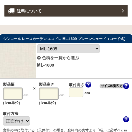
送料について
シンコール レースカーテン エコドレ ML-1609 プレーンシェード（コード式）
色柄を一覧から選ぶ
ML-1609
取付高さ
製品幅
製品高さ
×
cm
cm
cm
(1cm単位)
(1cm単位)
取付方法
窓枠の中に取付ける（天井付） の場合、窓枠内の実寸より「幅」は必ず-1ｃｍ