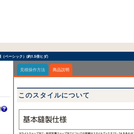
製（ベーシック）(約1.5倍ヒダ)
見積操作方法
商品説明