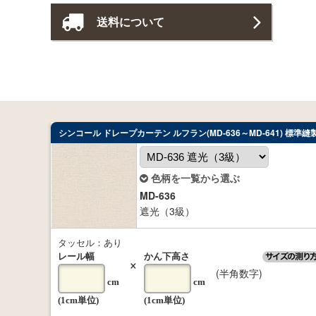
送料について
シンコール ドレープカーテン ルフラン(MD-636～MD-641) 標準縫
色柄を一覧から選ぶ
MD-636
遮光（3級）
タッセル：あり
レール幅
かん下高さ
×
(半角数字)
cm
cm
(1cm単位)
(1cm単位)