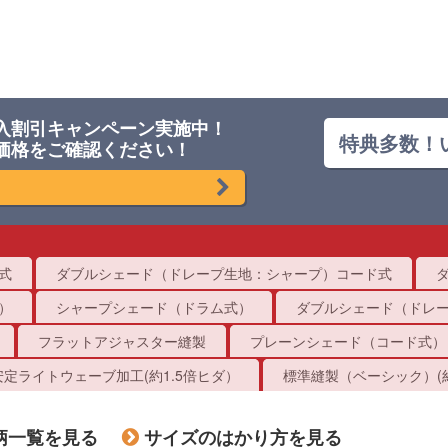
入割引キャンペーン実施中！
特典多数！
価格をご確認ください！
式
ダブルシェード（ドレープ生地：シャープ）コード式
）
シャープシェード（ドラム式）
ダブルシェード（ドレ
フラットアジャスター縫製
プレーンシェード（コード式）
定ライトウェーブ加工(約1.5倍ヒダ）
標準縫製（ベーシック）(約
柄一覧を見る
サイズのはかり方を見る