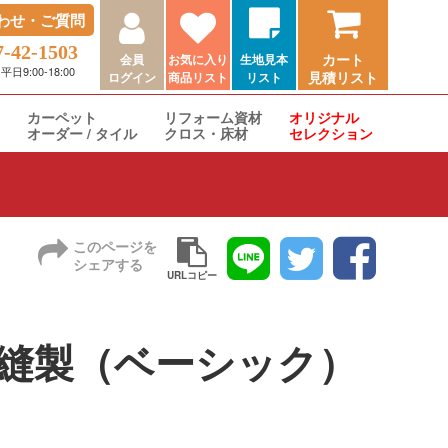
わせ・ご質問
7-42-1503
カート
会員
お気に入り
生地見本
9:00-18:00
見積リスト
ログイン
商品リスト
リスト
カーペット
リフォーム資材
オリジナル
オーダー / タイル
クロス・床材
セレクション
このページを
シェアする
URLコピー
 標準縫製（ベーシック）