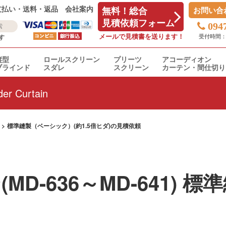
支払い・送料・返品
会社案内
無料！総合
お問い合
見積依頼フォーム
094
メールで見積書を送ります！
受付時間：平日
す
縦型
ロールスクリーン
プリーツ
アコーディオン
ブラインド
スダレ
スクリーン
カーテン・間仕切り
er Curtain
標準縫製（ベーシック）(約1.5倍ヒダ)の見積依頼
MD-636～MD-641)