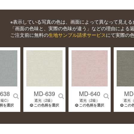
※表示している写真の色は、画面によって異なって見える
「画面の色味と、実際の色味が違う」などの理由による
ご注文前に無料の
生地サンプル請求サービス
にて実際の
638
MD-639
MD-640
MD
1級C）
遮光（2級）
遮光（2級）
遮光（
柄を選択
この色柄を選択
この色柄を選択
この