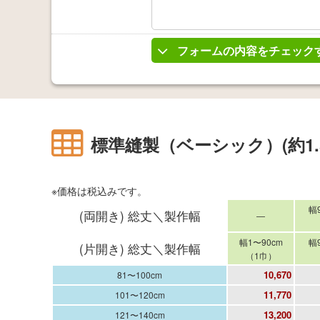
フォームの内容をチェック
標準縫製（ベーシック）(約1.
※価格は税込みです。
幅
(両開き) 総丈＼製作幅
―
幅1〜90cm
幅
(片開き) 総丈＼製作幅
（1巾）
10,670
81〜100cm
11,770
101〜120cm
13,200
121〜140cm