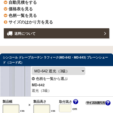
自動見積をする
価格表を見る
色柄一覧を見る
サイズのはかり方を見る
送料について
シンコール ドレープカーテン ラフィーク(MD-642・MD-643) プレーンシェー
ド（コード式）
色柄を一覧から選ぶ
MD-642
遮光（3級）
取付高さ
製品幅
製品高さ
×
cm
cm
cm