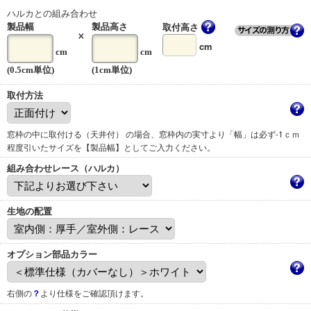
ハルカとの組み合わせ
取付高さ
製品幅
製品高さ
×
cm
cm
cm
(0.5cm単位)
(1cm単位)
取付方法
窓枠の中に取付ける（天井付） の場合、窓枠内の実寸より「幅」は必ず-1ｃｍ
程度引いたサイズを【製品幅】としてご入力ください。
組み合わせレース（ハルカ）
生地の配置
オプション部品カラー
右側の
？
より仕様をご確認頂けます。