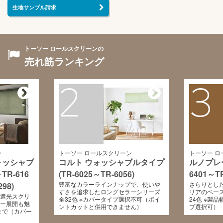
生地サンプル請求
トーソー ロールスクリーンの
売れ筋ランキング
2
3
ン
トーソー ロールスクリーン
トーソー ロ
ォッシャブ
コルト ウォッシャブルタイプ
ルノプレー
TR-616
(TR-6025～TR-6056)
6401～TR
豊富なカラーラインナップで、使いや
さらりとし
98)
すさを追求したロングセラーシリーズ
リアのベー
遮光スクリ
全32色 ※カバータイプ選択不可（ポイ
24色 ※製
ー展開も魅
ントカットと併用できません）
プ選択可）
mまで（カバー