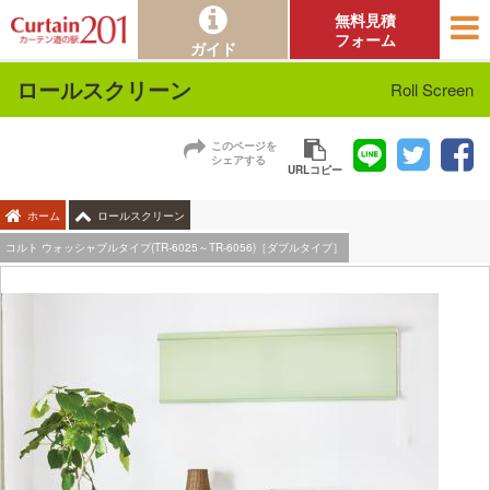
無料見積
フォーム
ガイド
ロールスクリーン
Roll Screen
このページを
シェアする
URLコピー
ホーム
ロールスクリーン
コルト ウォッシャブルタイプ(TR-6025～TR-6056)［ダブルタイプ］