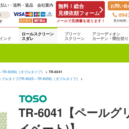
支払い・送料・返品
会社案内
無料！総合
お問い合
見積依頼フォーム
094
メールで見積書を送ります！
受付時間：平日
す
ロールスクリーン
プリーツ
アコーディオン
インド
スダレ
スクリーン
カーテン・間仕切り
～TR-6056)［ダブルタイプ］
TR-6041
ブルタイプ(TR-6025～TR-6056)［ダブルタイプ］
TR-6041【ペールグ
イベート)】