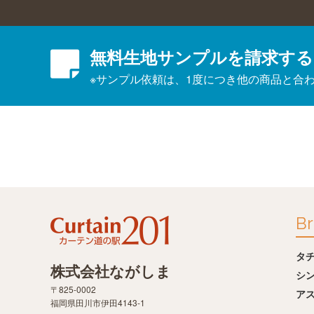
無料生地サンプルを請求する
※サンプル依頼は、1度につき他の商品と合
Br
タ
株式会社ながしま
シ
〒825-0002
ア
福岡県田川市伊田4143-1