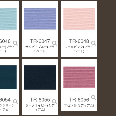
6046
TR-6047
TR-6048
ルー(プライ
サルビアブルー(プラ
シェルピンク(プライ
ート)
イベート)
ベート)
6054
TR-6055
TR-6056
クグリーン
ダークネイビー(ミデ
マゼンダ(ミディアム)
ィアム)
ィアム)