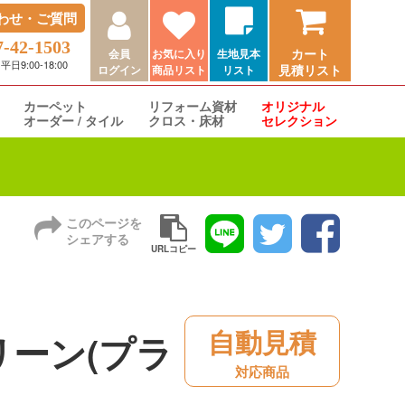
わせ・ご質問
7-42-1503
カート
会員
お気に入り
生地見本
9:00-18:00
見積リスト
ログイン
商品リスト
リスト
カーペット
リフォーム資材
オリジナル
オーダー / タイル
クロス・床材
セレクション
このページを
シェアする
URLコピー
自動見積
リーン(プラ
対応商品