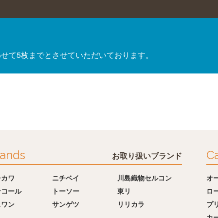
わせて5枚までとさせていただいております。
ands
Ca
お取り扱いブランド
チカワ
ニチベイ
川島織物セルコン
オ
ンコール
トーソー
東リ
ロ
スワン
サンゲツ
リリカラ
プ
カ