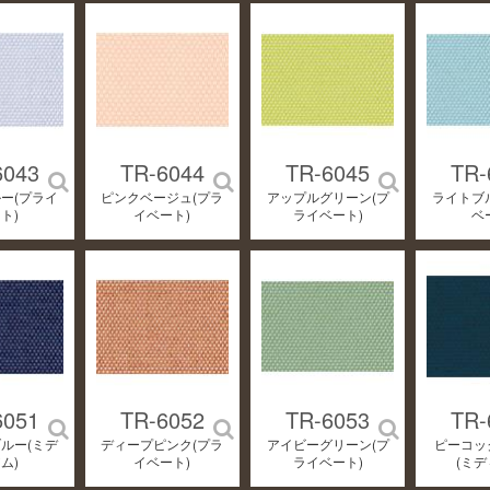
6043
TR-6044
TR-6045
TR-
ー(プライ
ピンクベージュ(プラ
アップルグリーン(プ
ライトブ
ト)
イベート)
ライベート)
ベ
6051
TR-6052
TR-6053
TR-
ルー(ミデ
ディープピンク(プラ
アイビーグリーン(プ
ピーコッ
ム)
イベート)
ライベート)
(ミデ